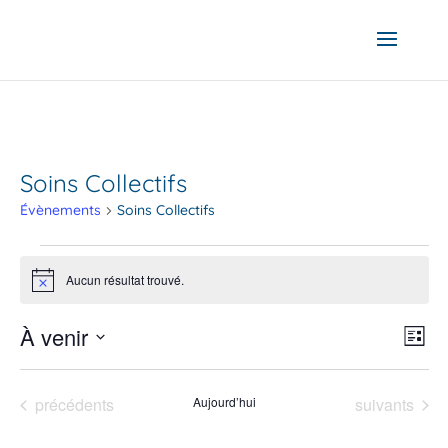
Soins Collectifs
Évènements
Soins Collectifs
Évènements
Aucun résultat trouvé.
Notice
Nav
Nav
À venir
Liste
de
par
Sélectionnez
vue
cons
une
Év
Évènements
Évènements
précédents
Aujourd’hui
suivants
date.